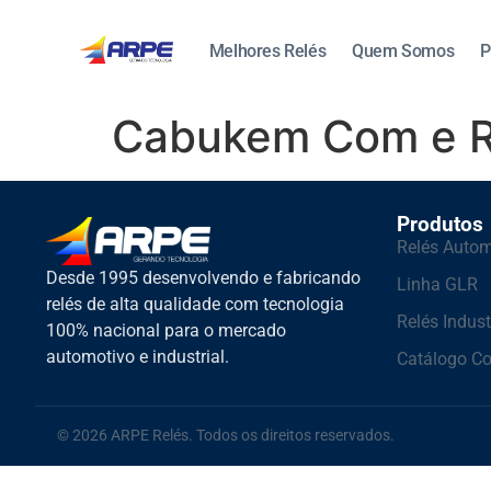
Melhores Relés
Quem Somos
P
Cabukem Com e R
Produtos
Relés Autom
Desde 1995 desenvolvendo e fabricando
Linha GLR
relés de alta qualidade com tecnologia
Relés Indust
100% nacional para o mercado
automotivo e industrial.
Catálogo C
© 2026 ARPE Relés. Todos os direitos reservados.