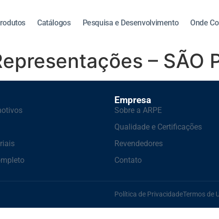
rodutos
Catálogos
Pesquisa e Desenvolvimento
Onde Co
epresentações – SÃO 
Empresa
otivos
Sobre a ARPE
Qualidade e Certificações
riais
Revendedores
ompleto
Contato
Política de Privacidade
Termos de 