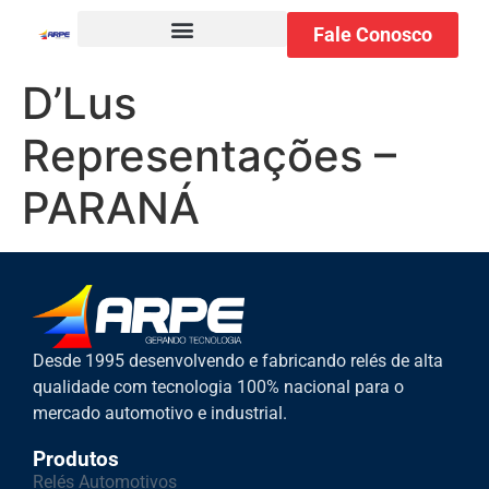
Fale Conosco
D’Lus
Representações –
PARANÁ
Desde 1995 desenvolvendo e fabricando relés de alta
qualidade com tecnologia 100% nacional para o
mercado automotivo e industrial.
Produtos
Relés Automotivos