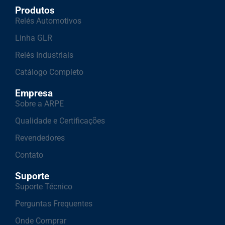
Produtos
Relés Automotivos
Linha GLR
Relés Industriais
Catálogo Completo
Empresa
Sobre a ARPE
Qualidade e Certificações
Revendedores
Contato
Suporte
Suporte Técnico
Perguntas Frequentes
Onde Comprar