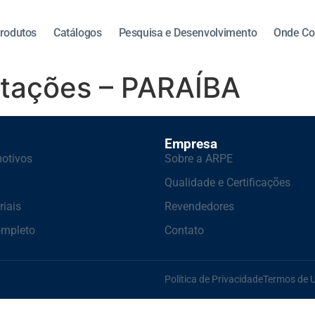
rodutos
Catálogos
Pesquisa e Desenvolvimento
Onde Co
tações – PARAÍBA
Empresa
otivos
Sobre a ARPE
Qualidade e Certificações
riais
Revendedores
ompleto
Contato
Política de Privacidade
Termos de 