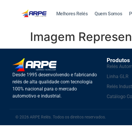
Melhores Relés
Quem Somos
P
Imagem Represen
Produtos
Relés Autom
Desde 1995 desenvolvendo e fabricando
Linha GLR
relés de alta qualidade com tecnologia
Relés Indust
100% nacional para o mercado
automotivo e industrial.
Catálogo C
© 2026 ARPE Relés. Todos os direitos reservados.