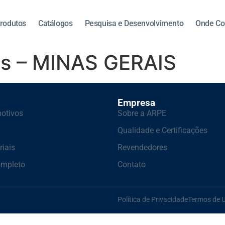
rodutos
Catálogos
Pesquisa e Desenvolvimento
Onde Co
es – MINAS GERAIS
Empresa
otivos
Sobre a ARPE
Qualidade e Certificações
riais
Revendedores
ompleto
Contato
Política de Privacidade
Termos de 