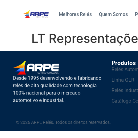
Melhores Relés
Quem Somos
P
LT Representaçõ
Produtos
Relés Autom
Desde 1995 desenvolvendo e fabricando
Linha GLR
relés de alta qualidade com tecnologia
Relés Indust
100% nacional para o mercado
automotivo e industrial.
Catálogo C
© 2026 ARPE Relés. Todos os direitos reservados.