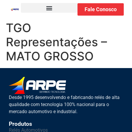
Fale Conosco
TGO
Representações –
MATO GROSSO
Desde 1995 desenvolvendo e fabricando relés de alta
qualidade com tecnologia 100% nacional para o
mercado automotivo e industrial.
Produtos
Relés Automotivos