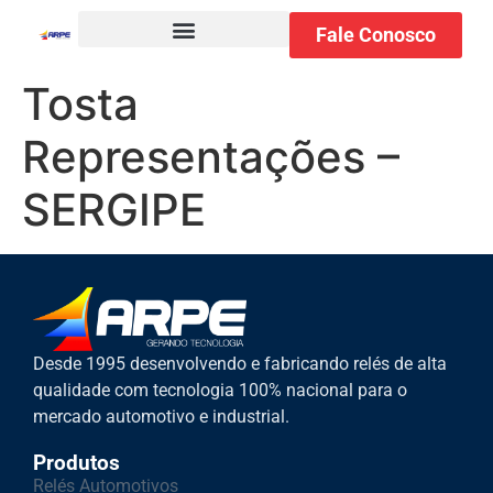
Fale Conosco
Tosta
Representações –
SERGIPE
Desde 1995 desenvolvendo e fabricando relés de alta
qualidade com tecnologia 100% nacional para o
mercado automotivo e industrial.
Produtos
Relés Automotivos