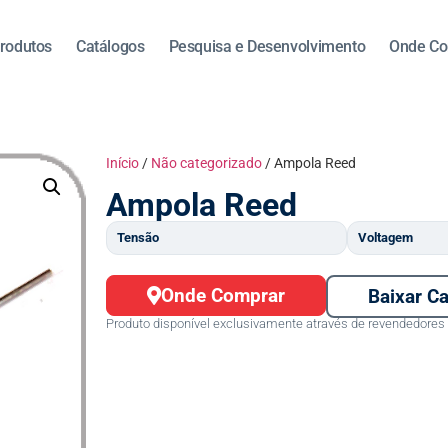
rodutos
Catálogos
Pesquisa e Desenvolvimento
Onde Co
Início
/
Não categorizado
/ Ampola Reed
Ampola Reed
Tensão
Voltagem
Onde Comprar
Baixar C
Produto disponível exclusivamente através de revendedores 