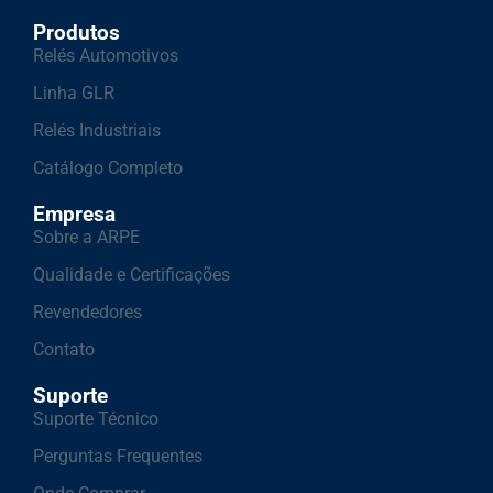
Produtos
Relés Automotivos
Linha GLR
Relés Industriais
Catálogo Completo
Empresa
Sobre a ARPE
Qualidade e Certificações
Revendedores
Contato
Suporte
Suporte Técnico
Perguntas Frequentes